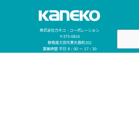
株式会社カネコ・コーポレーション
〒373-0816
群馬県太田市東矢島町202
営業時間 平日 8：00 〜 17：30
（第1土曜のみ8：00〜17：00）
定休日 日曜日, 第2・3・4・5土曜日, 祝日
TEL 0276-46-1111 / FAX 0276-46-1112
CONTACT US
ホーム
お知らせ
レンタルについて
- レンタルまでの流れ
取り扱い商品
営業所案内
- レンタルのメリット