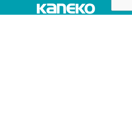
株式会社カネコ・コーポレーション
〒373-0816
群馬県太田市東矢島町202
営業時間 平日 8：00 〜 17：30
（第1土曜のみ8：00〜17：00）
定休日 日曜日, 第2・3・4・5土曜日, 祝日
TEL 0276-46-1111 / FAX 0276-46-1112
CONTACT US
ホーム
お知らせ
レンタルについて
- レンタルまでの流れ
取り扱い商品
営業所案内
- レンタルのメリット
- 掘削機械
- 埼玉県
- 補償制度
- 不整地運搬機械
- 栃木県