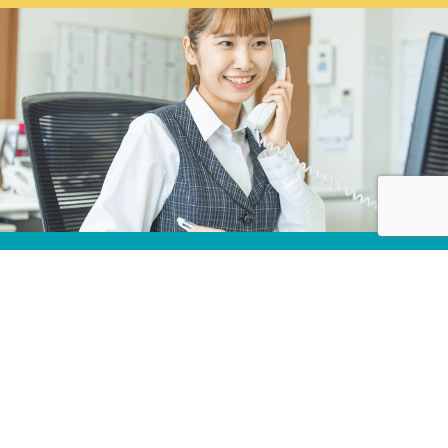
株式会社カネコ・コーポレーション
〒373-0816
群馬県太田市東矢島町202
営業時間 平日 8：00 〜 17：30
（第1土曜のみ8：00〜17：00）
定休日 日曜日, 第2・3・4・5土曜日, 祝日