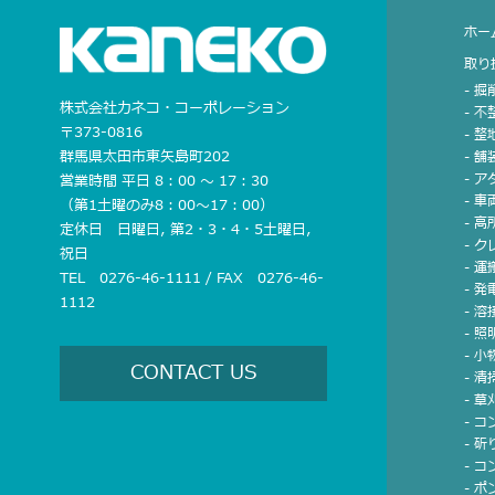
ホー
取り
- 
株式会社カネコ・コーポレーション
- 
〒373-0816
- 
群馬県太田市東矢島町202
- 
- 
営業時間 平日 8：00 〜 17：30
- 車
（第1土曜のみ8：00〜17：00）
- 
定休日 日曜日, 第2・3・4・5土曜日,
- 
祝日
- 運
TEL 0276-46-1111 / FAX 0276-46-
- 発
1112
- 溶
- 
- 
CONTACT US
- 
- 草
- 
- 
- 
- ポ