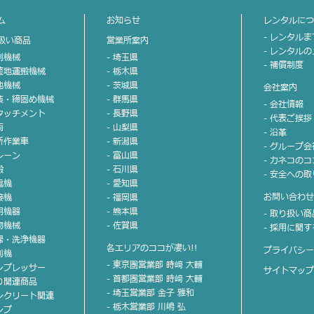
ム
お知らせ
レンタルに
- レンタル
扱い商品
営業所案内
- レンタル
掘削機械
- 埼玉県
- 補償制度
不整地運搬機械
- 栃木県
整地機械
- 茨城県
会社案内
舗装・締固め機械
- 群馬県
- 会社情報
アタッチメント
- 長野県
- 代表ご挨拶
両
- 山梨県
- 沿革
高所作業車
- 新潟県
- グループ
クレーン
- 富山県
- カネコの
搬
- 石川県
- 安全への
電機
- 愛知県
お問い合わ
接機
- 福岡県
照明機器
- 熊本県
- 取り扱い
小物機械
- 佐賀県
- 採用に関
清掃・洗浄機器
各エリアのココが凄い!!
プライバシ
刈機
- 東京圏営業部 時﨑 大輔
コンプレッサー
サイトマッ
- 首都圏営業部 時﨑 大輔
斫り関連商品
- 埼玉営業部 金子 雅和
コンクリート関連
- 栃木営業部 川嶋 弘
ンプ