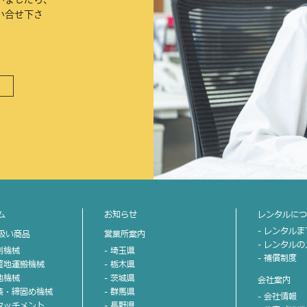
い合せ下さ
ム
お知らせ
レンタルに
- レンタル
扱い商品
営業所案内
- レンタル
掘削機械
- 埼玉県
- 補償制度
不整地運搬機械
- 栃木県
整地機械
- 茨城県
会社案内
舗装・締固め機械
- 群馬県
- 会社情報
アタッチメント
- 長野県