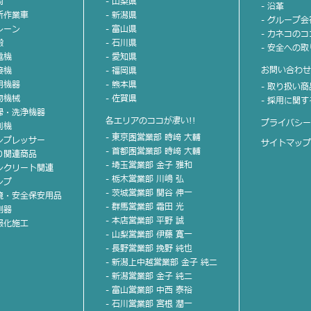
両
- 山梨県
- 沿革
高所作業車
- 新潟県
- グループ
クレーン
- 富山県
- カネコの
搬
- 石川県
- 安全への
電機
- 愛知県
お問い合わ
接機
- 福岡県
照明機器
- 熊本県
- 取り扱い
小物機械
- 佐賀県
- 採用に関
清掃・洗浄機器
各エリアのココが凄い!!
プライバシ
刈機
- 東京圏営業部 時﨑 大輔
コンプレッサー
サイトマッ
- 首都圏営業部 時﨑 大輔
斫り関連商品
- 埼玉営業部 金子 雅和
コンクリート関連
- 栃木営業部 川嶋 弘
ンプ
- 茨城営業部 関谷 伸一
環境・安全保安用品
- 群馬営業部 霜田 光
測器
- 本店営業部 平野 誠
情報化施工
- 山梨営業部 伊藤 寛一
- 長野営業部 挽野 純也
- 新潟上中越営業部 金子 純二
- 新潟営業部 金子 純二
- 富山営業部 中西 泰裕
- 石川営業部 宮根 潤一