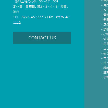
- 車
（第1土曜のみ8：00〜17：00）
- 
定休日 日曜日, 第2・3・4・5土曜日,
- 
祝日
- 運
TEL 0276-46-1111 / FAX 0276-46-
- 発
1112
- 溶
- 
- 
CONTACT US
- 
- 草
- 
- 
- 
- ポ
- 
- 計
- 