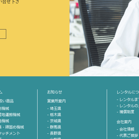
い合せ下さ
ム
お知らせ
レンタルに
- レンタル
扱い商品
営業所案内
- レンタル
掘削機械
- 埼玉県
- 補償制度
不整地運搬機械
- 栃木県
整地機械
- 茨城県
会社案内
舗装・締固め機械
- 群馬県
- 会社情報
アタッチメント
- 長野県
- 代表ご挨拶