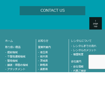
CONTACT US
ホーム
お知らせ
レンタルについて
- レンタルまでの流れ
取り扱い商品
営業所案内
- レンタルのメリット
- 掘削機械
- 埼玉県
- 補償制度
- 不整地運搬機械
- 栃木県
- 整地機械
- 茨城県
会社案内
- 舗装・締固め機械
- 群馬県
- 会社情報
- アタッチメント
- 長野県
- 代表ご挨拶
- 車両
- 山梨県
- 沿革
- 高所作業車
- 新潟県
- グループ会社紹介
- クレーン
- 富山県
- カネコのココが決め
- 運搬
- 石川県
手！
- 発電機
- 愛知県
- 安全への取り組み
- 溶接機
- 福岡県
お問い合わせ
- 照明機器
- 熊本県
- 小物機械
- 佐賀県
- 取り扱い商品に関する