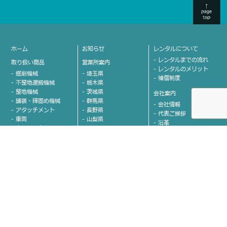
ホーム
お知らせ
レンタルについて
- レンタルまでの流れ
取り扱い商品
営業所案内
- レンタルのメリット
- 掘削機械
- 埼玉県
- 補償制度
- 不整地運搬機械
- 栃木県
- 整地機械
- 茨城県
会社案内
- 舗装・締固め機械
- 群馬県
- 会社情報
- アタッチメント
- 長野県
- 代表ご挨拶
- 車両
- 山梨県
- 沿革
- 高所作業車
- 新潟県
- グループ会社紹介
- クレーン
- 富山県
- カネコのココが決め
- 運搬
- 石川県
手！
- 発電機
- 愛知県
- 安全への取り組み
- 溶接機
- 福岡県
お問い合わせ
- 照明機器
- 熊本県
- 小物機械
- 佐賀県
- 取り扱い商品に関する
お問い合わせ
- 清掃・洗浄機器
各エリアのココが凄い!!
- 採用に関するお問い合
- 草刈機
わせ
- 東京圏営業部 時﨑 大
- コンプレッサー
輔
- 斫り関連商品
プライバシーポリシー
- 首都圏営業部 時﨑 大