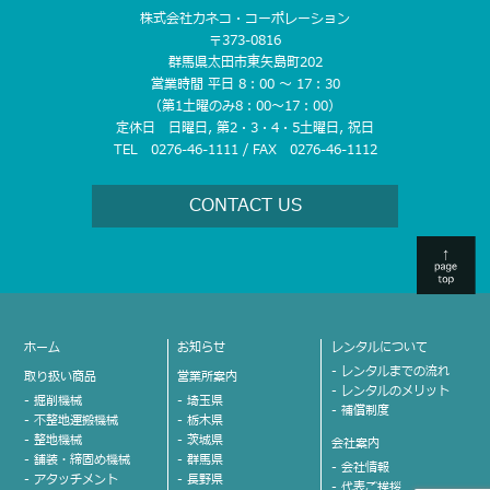
株式会社カネコ・コーポレーション
〒373-0816
群馬県太田市東矢島町202
営業時間 平日 8：00 〜 17：30
（第1土曜のみ8：00〜17：00）
定休日 日曜日, 第2・3・4・5土曜日, 祝日
TEL 0276-46-1111 / FAX 0276-46-1112
CONTACT US
ホーム
お知らせ
レンタルについて
- レンタルまでの流れ
取り扱い商品
営業所案内
- レンタルのメリット
- 掘削機械
- 埼玉県
- 補償制度
- 不整地運搬機械
- 栃木県
- 整地機械
- 茨城県
会社案内
- 舗装・締固め機械
- 群馬県
- 会社情報
- アタッチメント
- 長野県
- 代表ご挨拶