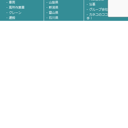
- 車両
- 山梨県
- 沿革
- 高所作業車
- 新潟県
- グループ会社紹介
- クレーン
- 富山県
- カネコのココが決め
- 運搬
- 石川県
手！
- 発電機
- 愛知県
- 安全への取り組み
- 溶接機
- 福岡県
お問い合わせ
- 照明機器
- 熊本県
- 小物機械
- 佐賀県
- 取り扱い商品に関する
お問い合わせ
- 清掃・洗浄機器
各エリアのココが凄い!!
- 採用に関するお問い合
- 草刈機
わせ
- 東京圏営業部 時﨑 大
- コンプレッサー
輔
- 斫り関連商品
プライバシーポリシー
- 首都圏営業部 時﨑 大
- コンクリート関連
輔
サイトマップ
- ポンプ
- 埼玉営業部 金子 雅和
- 環境・安全保安用品
- 栃木営業部 川嶋 弘
- 計測器
- 茨城営業部 関谷 伸一
- 情報化施工
- 群馬営業部 霜田 光
- 本店営業部 平野 誠
- 山梨営業部 伊藤 寛一
- 長野営業部 挽野 純也
- 新潟上中越営業部 金
子 純二
- 新潟営業部 金子 純二
- 富山営業部 中西 泰裕
- 石川営業部 宮根 潤一