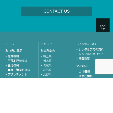
CONTACT US
ホーム
お知らせ
レンタルについて
- レンタルまでの流れ
取り扱い商品
営業所案内
- レンタルのメリット
- 掘削機械
- 埼玉県
- 補償制度
- 不整地運搬機械
- 栃木県
- 整地機械
- 茨城県
会社案内
- 舗装・締固め機械
- 群馬県
- 会社情報
- アタッチメント
- 長野県
- 代表ご挨拶
- 車両
- 山梨県
- 沿革
- 高所作業車
- 新潟県
- グループ会社紹介
- クレーン
- 富山県
- カネコのココが決め
- 運搬
- 石川県
手！
- 発電機
- 愛知県
- 安全への取り組み
- 溶接機
- 福岡県
お問い合わせ
- 照明機器
- 熊本県
- 小物機械
- 佐賀県
- 取り扱い商品に関する